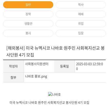
일반
학사
장학
예배
생활관
취업
봉사
입찰
[해외봉사] 미국 뉴멕시코 나바호 원주민 사회복지선교 봉
사단원 4기 모집
사회봉사지원센터
2025-03-03 12:59:0
작성자
등록일
0
나바호 홍보.png
첨부
게
시
미국 뉴멕시코 나바호 원주민 사회복지선교 봉사단원 4기 모집
글
본