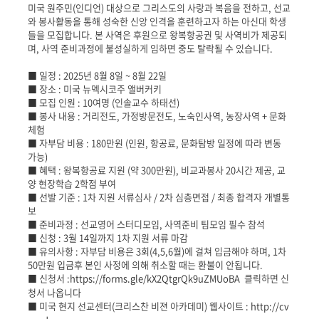
미국 원주민(인디언) 대상으로 그리스도의 사랑과 복음을 전하고, 선교
문
와 봉사활동을 통해 성숙한 신앙 인격을 훈련하고자 하는 아신대 학생
들을 모집합니다. 본 사역은 후원으로 왕복항공권 및 사역비가 제공되
며, 사역 준비과정에 불성실하게 임하면 중도 탈락될 수 있습니다.
■ 일정 : 2025년 8월 8일 ~ 8월 22일
■ 장소 : 미국 뉴멕시코주 앨버커키
■ 모집 인원 : 10여명 (인솔교수 하태선)
■ 봉사 내용 : 거리전도, 가정방문전도, 노숙인사역, 농장사역 + 문화
체험
■ 자부담 비용 : 180만원 (인원, 항공료, 문화탐방 일정에 따라 변동
가능)
■ 혜택 : 왕복항공료 지원 (약 300만원), 비교과봉사 20시간 제공, 교
양 현장학습 2학점 부여
■ 선발 기준 : 1차 지원 서류심사 / 2차 심층면접 / 최종 합격자 개별통
보
■ 준비과정 : 선교영어 스터디모임, 사역준비 팀모임 필수 참석
■ 신청 : 3월 14일까지 1차 지원 서류 마감
■ 유의사항 : 자부담 비용은 3회(4,5,6월)에 걸쳐 입금해야 하며, 1차
50만원 입금후 본인 사정에 의해 취소할 때는 환불이 안됩니다.
■ 신청서 :
https://forms.gle/kX2QtgrQk9uZMUoBA
클릭하면 신
청서 나옵니다
■ 미국 현지 선교센터(크리스찬 비젼 아카데미) 웹사이트 :
http://cv