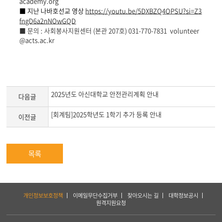
academy.org
■ 지난 나바호선교 영상
https://youtu.be/5DXBZQ4OPSU?si=Z3
fngD6a2nNOwGQD
■
문의
:
사회봉사지원센터
(
본관
207
호
) 031-770-7831 volunteer
@acts.ac.kr
2025년도 아신대학교 안전관리계획 안내
다음글
[회계팀]2025학년도 1학기 추가 등록 안내
이전글
목록
하
개인정보보호정책
이메일무단수집거부
찾아오시는 길
대학정보공시
단
원격지원요청
서
비