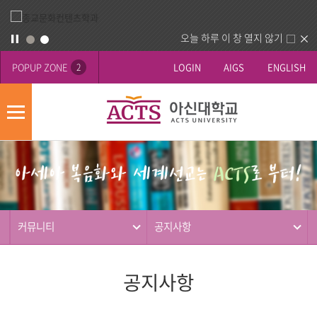
오늘 하루 이 창 열지 않기
POPUP ZONE
LOGIN
AIGS
ENGLISH
2
모
바
게
배
일
시
너
메
판
영
뉴
사
역
제
동
커뮤니티
공지사항
행
공지사항