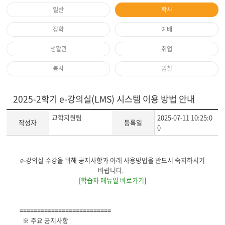
일반
학사
장학
예배
생활관
취업
봉사
입찰
2025-2학기 e-강의실(LMS) 시스템 이용 방법 안내
교학지원팀
2025-07-11 10:25:0
작성자
등록일
0
게
e-강의실 수강을 위해 공지사항과 아래 사용방법을 반드시 숙지하시기
시
바랍니다.
글
[학습자 매뉴얼 바로가기]
본
문
==========================
※ 주요 공지사항