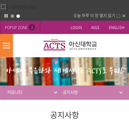
오늘 하루 이 창 열지 않기
POPUP ZONE
LOGIN
AIGS
ENGLISH
2
모
바
게
배
일
시
너
메
판
영
뉴
사
역
제
동
커뮤니티
공지사항
행
공지사항