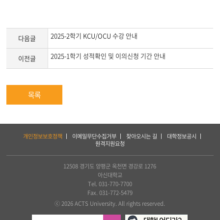
2025-2학기 KCU/OCU 수강 안내
다음글
​2025-1학기 성적확인 및 이의신청 기간 안내
이전글
목록
하
개인정보보호정책
이메일무단수집거부
찾아오시는 길
대학정보공시
단
원격지원요청
서
비
스
12508 경기도 양평군 옥천면 경강로 1276
및
아신대학교
아
Tel. 031-770-7700
세
Fax. 031-772-5479
아
ⓒ 2026 ACTS University. All rights reserved.
연
합