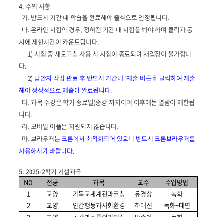
4. 주의 사항
가. 반드시 기간 내 학습을 완료해야 출석으로 인정됩니다.
나. 온라인 시험의 경우, 정해진 기간 내 시험을 봐야 하며 클릭과 동
시에 제한시간이 카운트됩니다.
1) 시험 중 새로고침 사용 시 시험이 종료되며 재입장이 불가합니
다.
2)
답안지 작성 완료 후 반드시 기간내 '제출'버튼을 클릭하여 제출
해야 정상적으로 제출이 완료됩니다.
다. 과목 수강은 학기 종료일(종강)까지이며 이후에는 열람이 제한됩
니다.
라. 모바일 어플은 지원되지 않습니다.
마. 브라우저는
크롬에서 최적화되어 있으니 반드시 크롬브라우저를
사용하시기 바랍니다.
5. 2025-2학기 개설과목
NO
전공
과목
교수
수업방법
1
교양
기독교세계관과코칭
유경상
녹화
2
교양
인간행동과사회환경
하태선
녹화+대면
3
교양
공감과소통의리더십
박송아
녹화