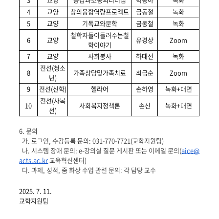
4
교양
창의융합역량프로젝트
금동철
녹화
5
교양
기독교와문학
금동철
녹화
철학자들이들려주는철
6
교양
유경상
Zoom
학이야기
7
교양
사회봉사
하태선
녹화
전선(청소
8
가족상담및가족치료
최금순
Zoom
년)
9
전선(신학)
헬라어
손하영
녹화+대면
전선(사복
10
사회복지정책론
손신
녹화+대면
선)
6. 문의
가. 로그인, 수강등록 문의: 031-770-7721(교학지원팀)
나. 시스템 장애 문의: e-강의실 질문 게시판 또는 이메일 문의(
aice@
acts.ac.kr
교육혁신센터)
다. 과제, 성적, 줌 화상 수업 관련 문의: 각 담당 교수
2025. 7. 11.
교학지원팀