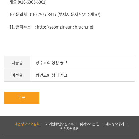
세요 (010-6363-6301)
10. 문의처 - 010-7577-3417 (부재시 문자 남겨주세요!)
11. 홈피주소 – : http://seomgineunchruch.net
다음글
양수교회 청빙 공고
이전글
평안교회 청빙 공고
목록
하
개인정보보호정책
이메일무단수집거부
찾아오시는 길
대학정보공시
단
원격지원요청
서
비