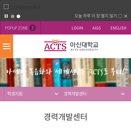
오늘 하루 이 창 열지 않기
POPUP ZONE
LOGIN
AIGS
ENGLISH
2
모
바
게
배
일
시
너
메
판
영
뉴
사
역
제
동
학생지원
경력개발센터
행
경력개발센터