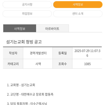
공지사항
사역정보
취업정보
센터 소개
사역정보
아르바이트
섬기는교회 청빙 공고
2025-07-29 11:07:3
작성자
경력개발센터
등록일
6
카테고리
사역
조회수
1085
게
시
1. 교회명 - 섬기는교회
글
본
2. 교단명 - 대한예수교 장로회 합동측
문
3. 담임 목회자명 - 이수근목사님