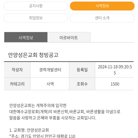
공지사항
사역정보
취업정보
센터 소개
사역정보
아르바이트
안양성은교회 청빙공고
2024-11-18 09:20:5
작성자
경력개발센터
등록일
5
카테고리
사역
조회수
1500
게
안양성은교회는 개혁주의에 입각한
시
대한예수교장로회
(
개혁
)
의 바른신학
,
바른교회
,
바른생활을 이념으로
글
말씀을 사랑하고 은혜와 부흥을 사모하는
교회입니다
.
본
문
1. 교회명: 안양성은교회
*주소
:
경기도 안양시 만안구 태평로
110