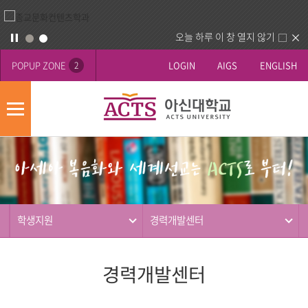
오늘 하루 이 창 열지 않기
POPUP ZONE
LOGIN
AIGS
ENGLISH
2
모
바
게
배
일
시
너
메
판
영
뉴
사
역
제
동
학생지원
경력개발센터
행
경력개발센터