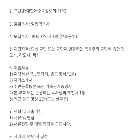
2. 교단명:
대한예수교장로회
(
개혁
)
3. 담임목사
:
임현혁목사
4. 모집부서:
파트 사역자
1
명
(
유초등부
)
5. 지원지격:
합신 교단 또는 교단이 인정하는
복음주의 교단에 속한 전
도사
,
강도사
,
목사
6.
제출서류
1)
이력서
(
사진
,
연락처
,
별도 양식 없음
)
2)
자기소개서
3)
주민등록등본 또는 가족관계증명서
4)
본 교회 또는 존경하는 목사님의 추천서
1
통
5)
최근 설교 영상
1
편
(
또는 설교문
)
7.
전형 및 제출기한
1)
서류 및 면접
2)
서류전형 후 개별 연락을 드립니다
.
8. 사례비:
면담 시 결정