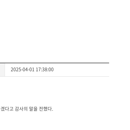
센터
서식자료
소
자체평가보고서
동문기관
대학평의원회
예배
등록금심의위원회
예결산공고
예배일정
업무추진비사용내역
기타
기부금 모금액 및 활용실적
공익신고 및 신고자 보호제도
적립금 운용현황
2025-04-01 17:38:00
겠다고 감사의 말을 전했다.