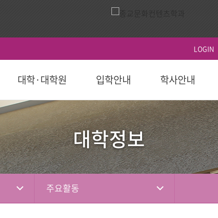
LOGIN
대학·대학원
입학안내
학사안내
ACTS
역사
시설이용
영상
ACTS비전
대학원
대학원
학생지원
홍보 책자
대학원
후원 참여
국제교육원(AIGS)
후원 현황
평
후원
대학정보
도 이후)
학부(2023학년도 이전)
등록
연혁
식당
홍보 영상
장단기발전계
일반대학원
학사일정
학자금대출
대학 요람
홍보단
성적
편의시설
행사 영상
선교대학원
등록 및 수강신
장학
홍보 브로셔
학적
체육시설
상담대학원
시험 및 성적 안
병무-예비군
소셜미디어
선교소식
서
국내 학점교류
산책로
교육혁신센터
주요활동
IGS)
자격증 및 인증서
시설대여
경력개발센터(취
기도편지
대학기관
학교법인
학부제
생활관
사회봉사지원
선교대회