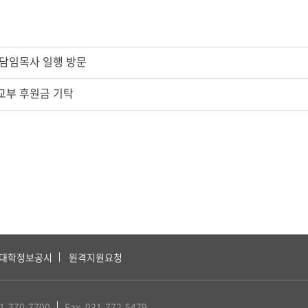
담임목사 일행 방문
교부 후원금 기탁
대학정보공시
원격지원요청
31-770-7700
Fax. 031-772-5479