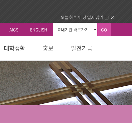
오늘 하루 이 창 열지 않기
AIGS
ENGLISH
GO
대학생활
홍보
발전기금
총장실
커뮤니티
국내외교류
생교육원
자 예우
획
신학대학원
학칙 및 규칙
총장인사말
공지사항
국내 교류기관
청
교육대학원
휴/복학 안내
총장소개
동문회
국외 교류기관
내
다문화교육복지대학원
장학안내
주요활동
건의함
동문교회/기관 인증제
역대총장
묻고답하기
업.사역)
정보교환
소개
대학정보
센터
분실물
동문교회