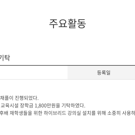
증제
스쿨버스
장애학생지원
조직도
임원현황
세계지역연구
학생상담소
행정부서
역대이사장
IT서비스
주요활동
규정
이사회회의록
학생증발급
학생편의
 기탁
등록일
화요채플이 진행되었다.
교육시설 장학금 1,800만원을 기탁하였다.
 후배 재학생들을 위한 하이브리드 강의실 설치를 위해 소중히 사용하