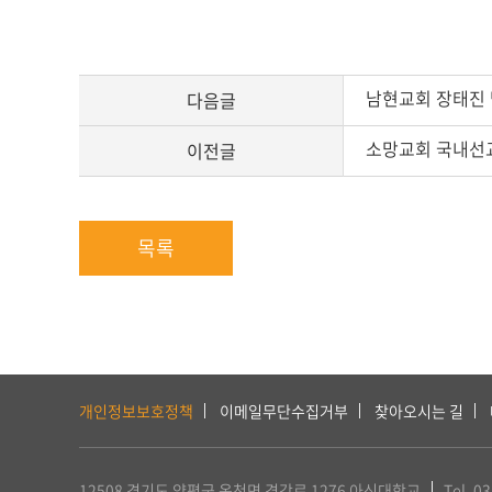
남현교회 장태진 
다음글
소망교회 국내선
이전글
목록
하
단
개인정보보호정책
이메일무단수집거부
찾아오시는 길
서
비
스
12508 경기도 양평군 옥천면 경강로 1276
아신대학교
Tel. 0