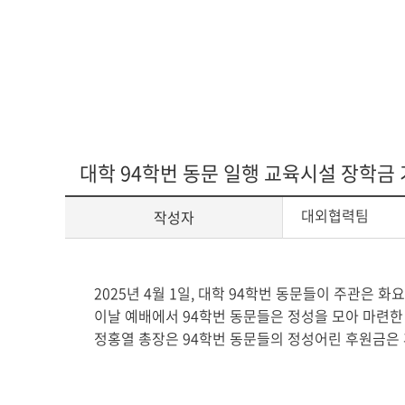
아신4C교양인
ACTS STORY
지나온 활동
심볼
ACTS 갤러리
교가
대학 94학번 동문 일행 교육시설 장학금
대외협력팀
작성자
캠퍼스안내
캠퍼스맵
전화번호안내
게
2025년 4월 1일, 대학 94학번 동문들이 주관은 
오시는 길
시
이날 예배에서 94학번 동문들은 정성을 모아 마련한 
글
정홍열 총장은 94학번 동문들의 정성어린 후원금은
본
문