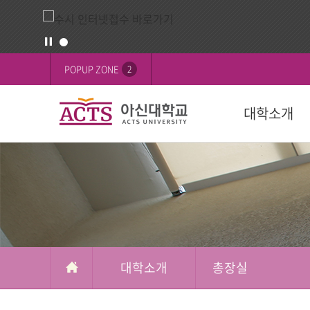
대
배
POPUP ZONE
2
학
너
정
영
대학소개
보
역
교육목표
대학
대학
학생활동
FOCUS on 
대학
후원 안내
설립목적
학과(2024학년
학사일정
학생행사
행사
교육이념
수강신청
학생기구
ACTS 사이버 
인재상
복수/부전공
사회봉사
캠퍼스
ACTS신앙고백
졸업
신간도서
사제동행
대학소개
총장실
국제교육원(A
국외 학점교류
ACTS NEWS
대학상징
연계전공
아신TALK
사제동행