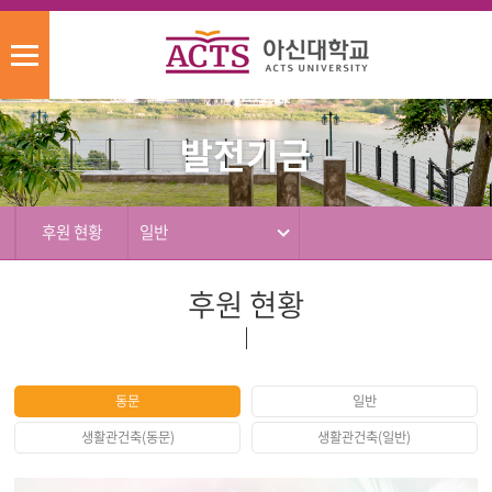
모
바
후
배
일
원
너
메
발전기금
현
영
뉴
황
역
후원 현황
일반
후원 현황
동문
일반
생활관건축(동문)
생활관건축(일반)