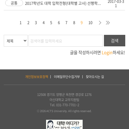
2017-03-3
공통
2017학년도 대학 입학전형(대학별 고사) 선행학...
1
막
음
지
다
마
1
2
3
4
5
6
7
8
9
10
검색
글을 작성하시려면
Login
하세요!
하
개인정보보호정책
이메일무단수집거부
찾아오시는 길
단
서
비
스
12508 경기도 양평군 옥천면 경강로 1276
및
아신대학교 교무지원팀
아
Tel. 031-770-7701~2
세
ⓒ 2026 ACTS University. All rights reserved.
아
연
합
신