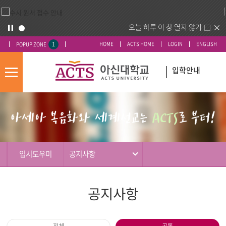
오늘 하루 이 창 열지 않기
1
HOME
ACTS HOME
LOGIN
ENGLISH
POPUP ZONE
입학안내
모
바
입
배
일
시
너
메
도
영
뉴
우
역
미
입시도우미
공지사항
공지사항