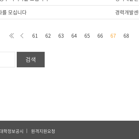
자를 모십니다
경력개발센
처
이
61
62
63
64
65
66
67
68
음
전
검색
대학정보공시
원격지원요청