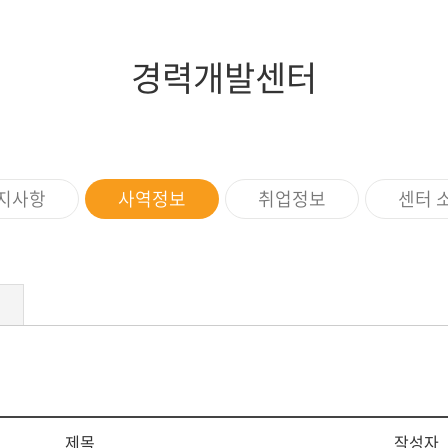
증제
스쿨버스
장애학생지원
조직도
임원현황
세계지역연구
학생상담소
행정부서
역대이사장
IT서비스
경력개발센터
규정
이사회회의록
학생증발급
학생편의
지사항
사역정보
취업정보
센터 
제목
작성자