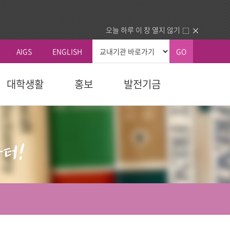
오늘 하루 이 창 열지 않기
AIGS
ENGLISH
GO
대학생활
홍보
발전기금
총장실
커뮤니티
국내외교류
생교육원
자 예우
획
신학대학원
학칙 및 규칙
총장인사말
공지사항
국내 교류기관
청
교육대학원
휴/복학 안내
총장소개
동문회
국외 교류기관
내
다문화교육복지대학원
장학안내
주요활동
건의함
동문교회/기관 인증제
역대총장
묻고답하기
업.사역)
정보교환
소개
대학정보
센터
분실물
동문교회