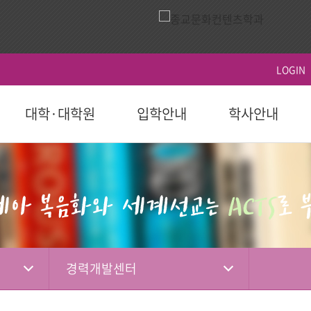
LOGIN
대학·대학원
입학안내
학사안내
ACTS
역사
시설이용
영상
ACTS비전
대학원
대학원
학생지원
홍보 책자
대학원
후원 참여
국제교육원(AIGS)
후원 현황
평
후원
도 이후)
학부(2023학년도 이전)
등록
연혁
식당
홍보 영상
장단기발전계
일반대학원
학사일정
학자금대출
대학 요람
홍보단
성적
편의시설
행사 영상
선교대학원
등록 및 수강신
장학
홍보 브로셔
학적
체육시설
상담대학원
시험 및 성적 안
병무-예비군
소셜미디어
선교소식
서
국내 학점교류
산책로
교육혁신센터
경력개발센터
IGS)
자격증 및 인증서
시설대여
경력개발센터(취
기도편지
대학기관
학교법인
학부제
생활관
사회봉사지원
선교대회