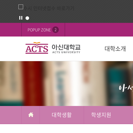
게
배
POPUP ZONE
2
시
너
판
영
대학소개
역
교육목표
대학
대학
학생활동
FOCUS on 
대학
후원 안내
설립목적
학과(2024학년
학사일정
학생행사
행사
교육이념
수강신청
학생기구
ACTS 사이버 
인재상
복수/부전공
사회봉사
캠퍼스
ACTS신앙고백
졸업
신간도서
사제동행
대학생활
학생지원
국제교육원(A
국외 학점교류
ACTS NEWS
대학상징
연계전공
아신TALK
사제동행