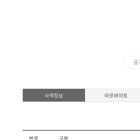
아신4C교양인
ACTS STORY
지나온 활동
심볼
ACTS 갤러리
교가
공
캠퍼스안내
캠퍼스맵
사역정보
아르바이트
전화번호안내
오시는 길
번호
구분