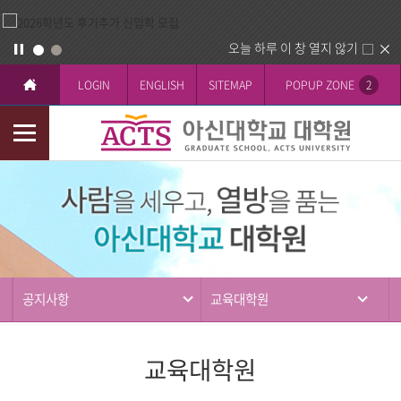
오늘 하루 이 창 열지 않기
LOGIN
ENGLISH
SITEMAP
POPUP ZONE
2
모
바
커
일
뮤
메
니
뉴
티
공지사항
교육대학원
교육대학원