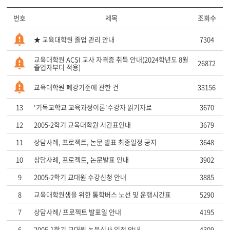
번호
제목
조회수
★ 교육대학원 졸업 관리 안내
7304
교육대학원 ACSI 교사 자격증 취득 안내(2024학년도 8월
26872
졸업자부터 적용)
교육대학원 폐강기준에 관한 건
33156
13
'기독교학교 교육과정이론'수강자 읽기자료
3670
12
2005-2학기 교육대학원 시간표안내
3679
11
상담사례, 프로젝트, 논문 발표 최종일정 공지
3648
10
상담사례, 프로젝트, 논문발표 안내
3902
9
2005-2학기 교대원 수강신청 안내
3885
8
교육대학원생을 위한 통학버스 노선 및 운행시간표
5290
7
상담사례/ 프로젝트 발표일 안내
4195
6
2005-1학기 교대원 논문심사 일정 안내
4309