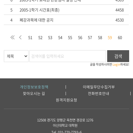
5
2005-1학기 시간표(최종)
4458
4
폐강과목에 대한 공지
4530
처
이
51
52
53
54
55
56
57
58
59
60
음
전
검색
글을 작성하시려면
Login
하세요!
개인정보보호정책
이메일무단수집거부
찾아오시는 길
전화번호안내
원격지원요청
12508 경기도 양평군 옥천면 경강로 1276
아신대학교 대학원
Tel. 031-770-7793~6