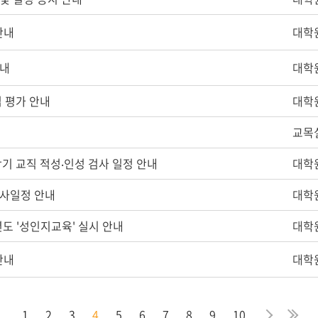
안내
대학
안내
대학
업 평가 안내
대학
교목
2학기 교직 적성‧인성 검사 일정 안내
대학
학사일정 안내
대학
년도 '성인지교육' 실시 안내
대학
안내
대학
막
음
지
다
마
1
2
3
4
5
6
7
8
9
10