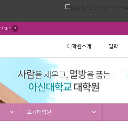
 ZONE
2
대학원소개
입학
비전
내
연혁
모집요강
신학대학원
학칙 및 규정
논문심사일정
묻고답하기
교수소개
자주하는 질
선교대학원
등록 및 수
논문서식자
자료실
)
일반대학원
성경강해학(Th.M.)
일반대학원
행정서식
적안내
장학안내
입학관련자
)
신학대학원
목회학석사
신학대학원
수업자료실
상담대학원
정
선교대학원
문학석사
선교대학원
입학관련서식
교육대학원
교육대학원
입시자료
상담학석사
교육대학원
상담대학원
상담대학원
다문화교육복지대학원
복지대학원
편입학
다문화교육복