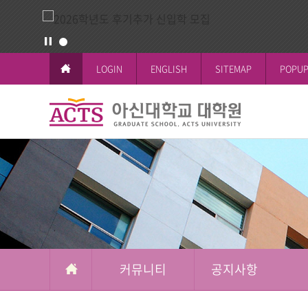
LOGIN
ENGLISH
SITEMAP
POPUP
커
뮤
교육이념과 
공지사항
일반대학원
학사일정
논문작성안
공지사항
니
철학박사(Ph.D.
전체공지
티
시험 및 성
신학박사(Th.D.
일반대학원
석박사통합과
신학대학원
석사과정
선교대학원
커뮤니티
공지사항
교육대학원
상담대학원
복지대학원