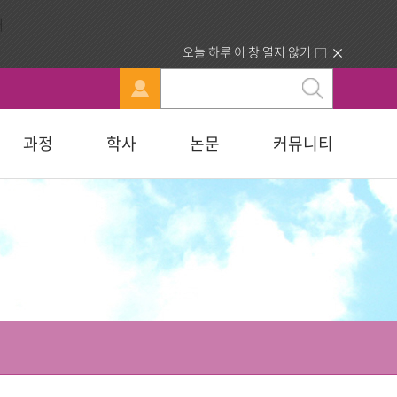
오늘 하루 이 창 열지 않기
과정
학사
논문
커뮤니티
문
강신청
료실
행정부서 안내
묻고답하기
교육대학원
휴·복학 안내
연구윤리자료실
청빙게시판
교육학석사
료실
찾아오시는길
합격자조회/고지서출력
복지대학원
입학원서접수
사회복지학석사
다문화교육복지대학원
지대학원