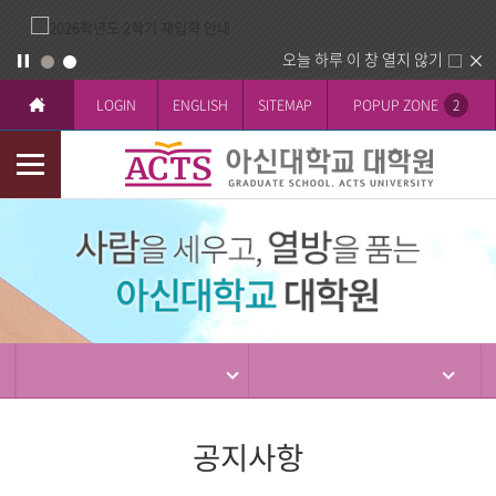
오늘 하루 이 창 열지 않기
LOGIN
ENGLISH
SITEMAP
POPUP ZONE
2
모
바
입
일
학
메
뉴
공지사항