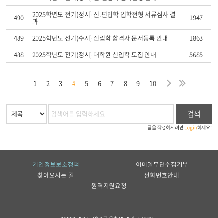
2025학년도 전기(정시) 신.편입학 입학전형 서류심사 결
490
1947
과
489
2025학년도 전기(수시) 신입학 합격자 문서등록 안내
1863
488
2025학년도 전기(정시) 대학원 신입학 모집 안내
5685
막
음
지
다
마
1
2
3
4
5
6
7
8
9
10
검색
글을 작성하시려면
Login
하세요!
개인정보보호정책
이메일무단수집거부
찾아오시는 길
전화번호안내
원격지원요청