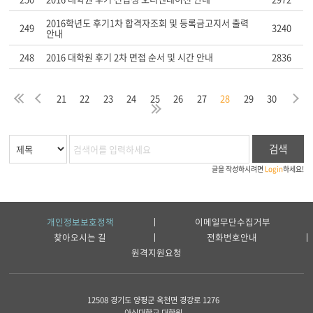
2016학년도 후기1차 합격자조회 및 등록금고지서 출력
249
3240
안내
248
2016 대학원 후기 2차 면접 순서 및 시간 안내
2836
음
막
처
이
다
21
22
23
24
25
26
27
28
29
30
지
음
전
마
검색
글을 작성하시려면
Login
하세요!
개인정보보호정책
이메일무단수집거부
찾아오시는 길
전화번호안내
원격지원요청
12508 경기도 양평군 옥천면 경강로 1276
아신대학교 대학원