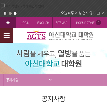
오늘 하루 이 창 열지 않기
LOGIN
ENGLISH
SITEMAP
POPUP ZONE
2
모
바
입
일
학
메
뉴
공지사항
공지사항