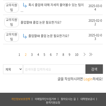
혹시 졸업에 대해 자세히 물어볼수 있는 팀이
교무지원
2025-03-0
4
팀
...
교무지원
2025-02-0
졸업할떄 졸업 논문 필요한가요?
2
팀
교무지원
2025-02-0
졸업할떄 졸업 논문 필요한가요?
3
팀
막
음
지
다
마
1
2
3
4
5
6
7
8
9
10
검색
글을 작성하시려면
Login
하세요!
하
개인정보보호정책
이메일무단수집거부
찾아오시는 길
대학정보공시
단
원격지원요청
서