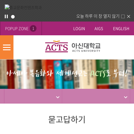
오늘 하루 이 창 열지 않기
POPUP ZONE
LOGIN
AIGS
ENGLISH
1
모
바
게
배
일
시
너
메
판
영
뉴
사
역
제
동
행
묻고답하기