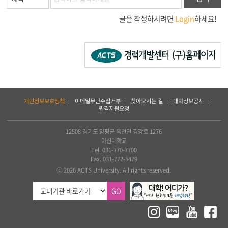
글을 작성하시려면
Login
하세요!
하
개인정보보호정책
이메일무단수집거부
찾아오시는 길
대학정보공시
단
원격지원요청
서
비
스
12508 경기도 양평군 옥천면 경강로 1276
및
아신대학교
아
Tel. 031-770-7700
세
Fax. 031-772-5479
아
ⓒ 2026 ACTS University. All rights reserved.
연
합
GO
신
학
대
학