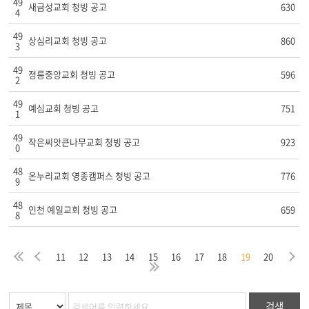
49
새금성교회 청빙 공고
630
4
49
상심리교회 청빙 공고
860
3
49
정릉중앙교회 청빙 공고
596
2
49
예심교회 청빙 공고
751
1
49
작은씨앗큰나무교회 청빙 공고
923
0
48
온누리교회 영종캠퍼스 청빙 공고
776
9
48
인천 예일교회 청빙 공고
659
8
음
막
처
이
다
11
12
13
14
15
16
17
18
19
20
지
음
전
마
검색