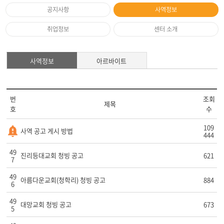
공지사항
사역정보
취업정보
센터 소개
사역정보
아르바이트
번
조회
제목
호
수
109
사역 공고 게시 방법
444
49
진리등대교회 청빙 공고
621
7
49
아름다운교회(청학리) 청빙 공고
884
6
49
대망교회 청빙 공고
673
5