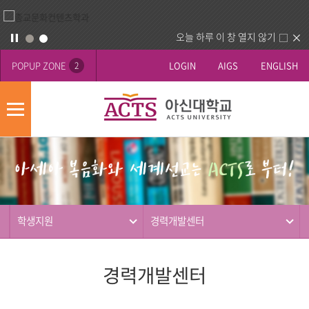
오늘 하루 이 창 열지 않기
POPUP ZONE
LOGIN
AIGS
ENGLISH
2
모
바
게
배
일
시
너
메
판
영
뉴
사
역
제
동
학생지원
경력개발센터
행
경력개발센터