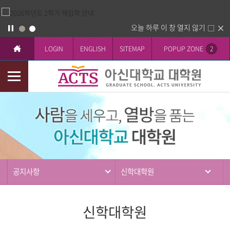
오늘 하루 이 창 열지 않기
LOGIN
ENGLISH
SITEMAP
POPUP ZONE
2
모
바
커
일
뮤
메
니
뉴
티
공지사항
신학대학원
신학대학원