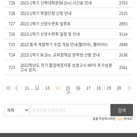
729
2023-1학기 신학대학원(M.Div) 시간표 안내
3793
728
2023-1학기 학점인정 신청 안내
2525
727
2023-1학기 신앙수련회 일정표
2893
726
2023-1학기 신앙수련회 일정 및 안내
3114
725
2022 동계 계절학기 수업 개설 안내(헬라어I, 헬라어II)
2848
724
2023-1학기 M.Div. 교외장학금 장학생 선발 안내
2638
2022학년도 전기 졸업예정자중 성경고사 NP자 추가성경
723
2561
고사 공지
음
막
처
이
다
11
12
13
14
15
16
17
18
19
20
지
음
전
마
검색
글을 작성하시려면
Login
하세요!