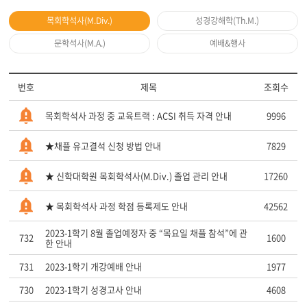
목회학석사(M.Div.)
성경강해학(Th.M.)
문학석사(M.A.)
예배&행사
번호
제목
조회수
목회학석사 과정 중 교육트랙 : ACSI 취득 자격 안내
9996
★채플 유고결석 신청 방법 안내
7829
★ 신학대학원 목회학석사(M.Div.) 졸업 관리 안내
17260
★ 목회학석사 과정 학점 등록제도 안내
42562
2023-1학기 8월 졸업예정자 중 “목요일 채플 참석”에 관
732
1600
한 안내
731
2023-1학기 개강예배 안내
1977
730
2023-1학기 성경고사 안내
4608