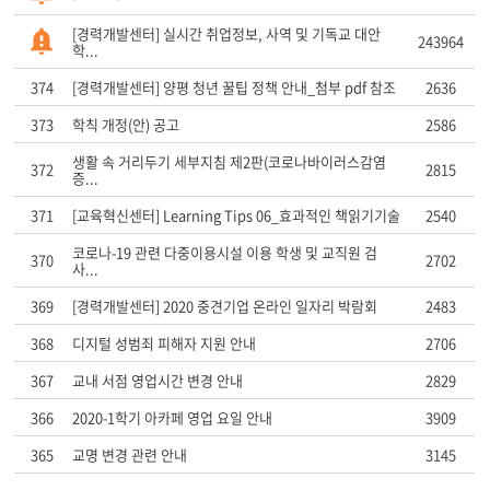
[경력개발센터] 실시간 취업정보, 사역 및 기독교 대안
243964
학...
374
[경력개발센터] 양평 청년 꿀팁 정책 안내_첨부 pdf 참조
2636
373
학칙 개정(안) 공고
2586
생활 속 거리두기 세부지침 제2판(코로나바이러스감염
372
2815
증...
371
[교육혁신센터] Learning Tips 06_효과적인 책읽기기술
2540
코로나-19 관련 다중이용시설 이용 학생 및 교직원 검
370
2702
사...
369
[경력개발센터] 2020 중견기업 온라인 일자리 박람회
2483
368
디지털 성범죄 피해자 지원 안내
2706
367
교내 서점 영업시간 변경 안내
2829
366
2020-1학기 아카페 영업 요일 안내
3909
365
교명 변경 관련 안내
3145