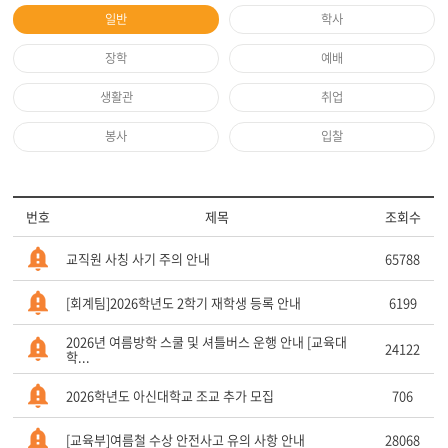
일반
학사
장학
예배
생활관
취업
봉사
입찰
번호
제목
조회수
교직원 사칭 사기 주의 안내
65788
[회계팀]2026학년도 2학기 재학생 등록 안내
6199
2026년 여름방학 스쿨 및 셔틀버스 운행 안내 [교육대
24122
학...
2026학년도 아신대학교 조교 추가 모집
706
[교육부]여름철 수상 안전사고 유의 사항 안내
28068