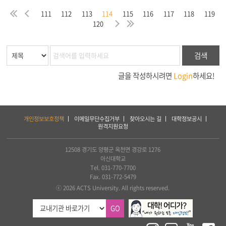
막
처
이
111
112
113
114
115
116
117
118
119
음
지
음
전
다
마
120
검색
글을 작성하시려면
Login
하세요!
하
개인정보보호정책
이메일무단수집거부
찾아오시는 길
대학정보공시
단
원격지원요청
서
비
스
12508 경기도 양평군 옥천면 경강로 1276
및
아신대학교
아
Tel. 031-770-7700
세
Fax. 031-772-5479
아
ⓒ 2026 ACTS University. All rights reserved.
연
합
GO
신
학