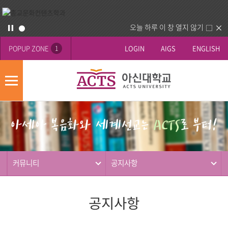
오늘 하루 이 창 열지 않기
POPUP ZONE
LOGIN
AIGS
ENGLISH
1
모
바
게
배
일
시
너
메
판
영
뉴
사
역
제
동
커뮤니티
공지사항
행
공지사항