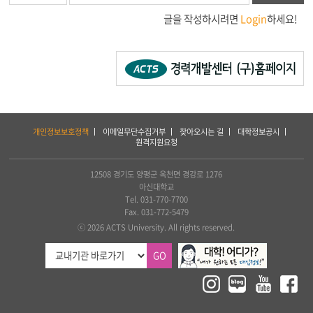
글을 작성하시려면
Login
하세요!
하
개인정보보호정책
이메일무단수집거부
찾아오시는 길
대학정보공시
단
원격지원요청
서
비
스
12508 경기도 양평군 옥천면 경강로 1276
및
아신대학교
아
Tel. 031-770-7700
세
Fax. 031-772-5479
아
ⓒ 2026 ACTS University. All rights reserved.
연
합
GO
신
학
대
학
교