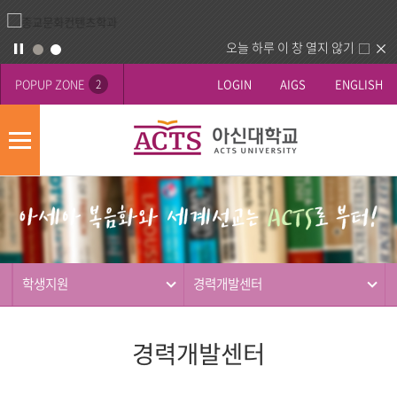
오늘 하루 이 창 열지 않기
POPUP ZONE
LOGIN
AIGS
ENGLISH
2
모
바
게
배
일
시
너
메
판
영
뉴
사
역
제
동
학생지원
경력개발센터
행
경력개발센터