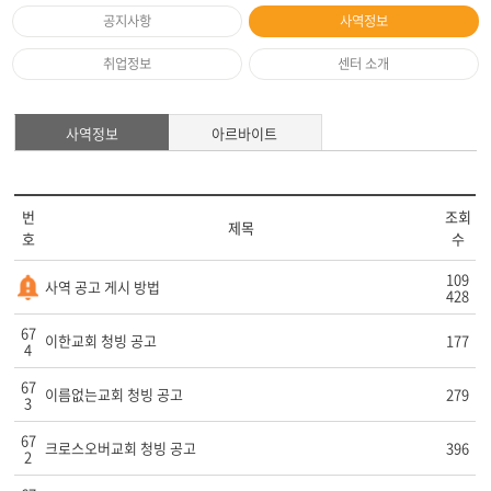
공지사항
사역정보
취업정보
센터 소개
사역정보
아르바이트
번
조회
제목
호
수
109
사역 공고 게시 방법
428
67
이한교회 청빙 공고
177
4
67
이름없는교회 청빙 공고
279
3
67
크로스오버교회 청빙 공고
396
2