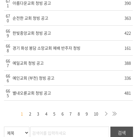
67
아름다운교회 청빙 공고
390
1
67
순전한 교회 청빙 공고
363
0
66
한빛중앙교회 청빙 공고
422
9
66
경기 화성 봉담 소망교회 예배 반주자 청빙
161
8
66
예일교회 청빙 공고
388
7
66
예인교회 (부천) 청빙 공고
336
6
66
별내오륜교회 청빙 공고
481
5
막
음
지
다
마
1
2
3
4
5
6
7
8
9
10
검색