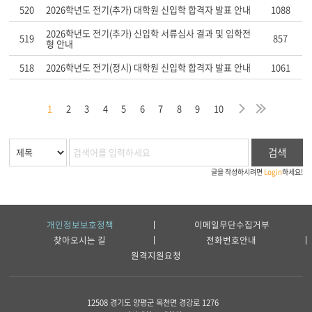
520
2026학년도 전기(추가) 대학원 신입학 합격자 발표 안내
1088
2026학년도 전기(추가) 신입학 서류심사 결과 및 입학전
519
857
형 안내
518
2026학년도 전기(정시) 대학원 신입학 합격자 발표 안내
1061
막
음
지
다
마
1
2
3
4
5
6
7
8
9
10
검색
글을 작성하시려면
Login
하세요!
개인정보보호정책
이메일무단수집거부
찾아오시는 길
전화번호안내
원격지원요청
12508 경기도 양평군 옥천면 경강로 1276