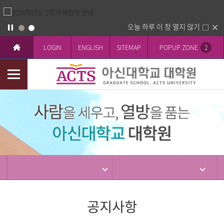
오늘 하루 이 창 열지 않기
LOGIN
ENGLISH
SITEMAP
POPUP ZONE
2
모
바
입
일
학
메
뉴
공지사항